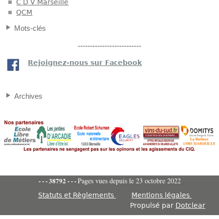
C D V Marseille
QCM
Mots-clés
--------------------------
Rejoignez-nous sur Facebook
Archives
- - -
38792
- - -
Pages vues depuis le 23 octobre 2022
Statuts et Règlements
Mentions légales
Propulsé par
Dotclear