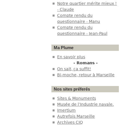
Notre quartier mérite mieux !
- Claude
Compte rendu du
questionnaire - Manu
Compte rendu du
questionnaire - Jean-Paul
Ma Plume
En savoir plus
- Romans -
On sait, ça suffit!
Bi-moche, retour à Marseille
Nos sites préferés
Sites & Monuments
Musée de l’Industrie navale.
Imertium
Autrefois Marseille
Archives CIQ