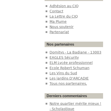
Adhésion au CIQ
Contact
La Lettre du CIQ
Ma Plume
Nous soutenir
Partenariat
Nos partenaires
Domitys - La Badiane - 13003
EAGLES Sécurity
ELM Lycée professionnel
Ecole Robert Schuman
Les Vins du Sud
Les jardins D'ARCADIE
Tous nos partenaires.
Derniers commentaires
Notre quartier mérite mieux !
- Scholastique