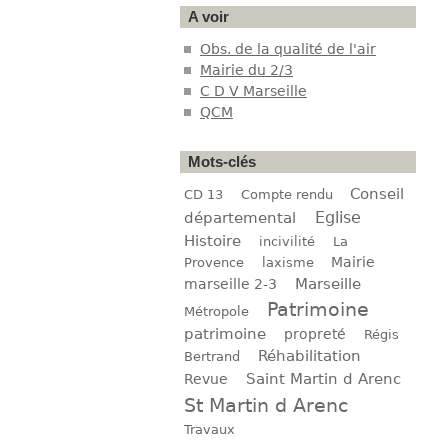
A voir
Obs. de la qualité de l'air
Mairie du 2/3
C D V Marseille
QCM
Mots-clés
Conseil
CD 13
Compte rendu
Eglise
départemental
Histoire
incivilité
La
Mairie
Provence
laxisme
Marseille
marseille 2-3
Patrimoine
Métropole
patrimoine
propreté
Régis
Réhabilitation
Bertrand
Saint Martin d Arenc
Revue
St Martin d Arenc
Travaux