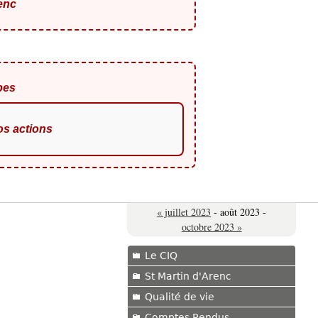
renc
bes
os actions
« juillet 2023
- août 2023 -
octobre 2023 »
Le CIQ
St Martin d'Arenc
Qualité de vie
Comptes Rendus