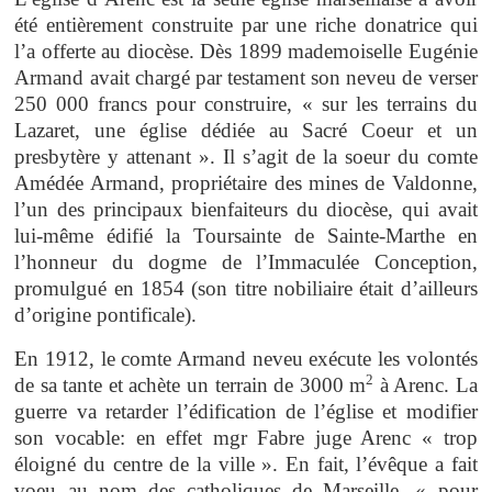
été entièrement construite par une riche donatrice qui
l’a offerte au diocèse. Dès 1899 mademoiselle Eugénie
Armand avait chargé par testament son neveu de verser
250 000 francs pour construire, « sur les terrains du
Lazaret, une église dédiée au Sacré Coeur et un
presbytère y attenant ». Il s’agit de la soeur du comte
Amédée Armand, propriétaire des mines de Valdonne,
l’un des principaux bienfaiteurs du diocèse, qui avait
lui-même édifié la Toursainte de Sainte-Marthe en
l’honneur du dogme de l’Immaculée Conception,
promulgué en 1854 (son titre nobiliaire était d’ailleurs
d’origine pontificale).
En 1912, le comte Armand neveu exécute les volontés
2
de sa tante et achète un terrain de 3000 m
à Arenc. La
guerre va retarder l’édification de l’église et modifier
son vocable: en effet mgr Fabre juge Arenc « trop
éloigné du centre de la ville ». En fait, l’évêque a fait
voeu au nom des catholiques de Marseille, « pour