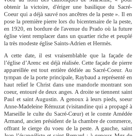
obtenir la victoire, d'ériger une basilique du Sacré-
Coeur qui a déjà sauvé nos ancêtres de la peste ». Il en
pose la première pierre lors du bicentenaire de la peste,
en 1920, en bordure de l'avenue du Prado où la future
église vient remplacer dans un quartier riche et peuplé
la très modeste église Saints-Adrien et Hermès.
A cette date, il est vraisemblable que la façade de
l’église d’Arenc est déjà réalisée. Cette façade de pierre
appareillée est tout entière dédiée au Sacré-Coeur. Au
tympan de la porte principale, Raybaud a représenté en
haut relief le Christ dans une mandorle montrant son
coeur, entouré de deux anges. A droite se tiennent saint
Paul et saint Augustin. A genoux à leurs pieds, soeur
Anne-Madeleine Rémuzat (visitandine qui a propagé à
Marseille le culte du Sacré-Cœur) et le comte Amédée
Armand, ancien président de la chambre de commerce,
offrant le cierge du voeu de la peste. A gauche, saint
Jean l’évangéliste et saint Bernard ; à genoux Mgr de