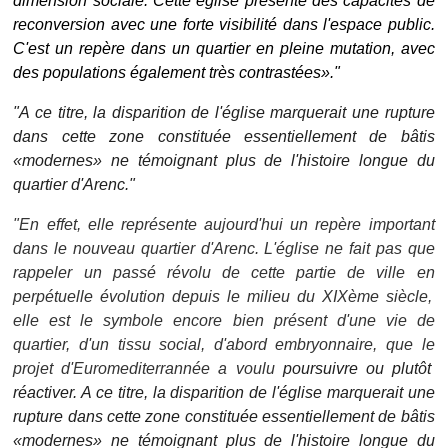
dimension sociale. Cette église présente des capacités de
reconversion avec une forte visibilité dans l'espace public.
C'est un repère dans un quartier en pleine mutation, avec
des populations également très contrastées»."
"A ce titre, la disparition de l'
église marquerait une rupture
dans cette zone constituée
essentiellement de b
âtis
«modernes» ne témoignant plus de l'histoire longue du
quartier d'Ar
enc."
"En effet, elle repr
ésente aujourd'hui un repère important
dans le nouveau quartier
d'Ar
enc. L'église ne fait pas que
rappeler un passé révolu de cette partie de ville en
perp
étuelle évolution depuis le milieu du XIXème siècle,
elle est le symbole encore
bien pr
ésent d'une vie de
quartier, d'un tissu social, d'abord embryonnaire, que le
projet d'Euromediterrann
ée a voulu
poursuivre ou plutôt
réactiver.
A ce titre, la disparition de l'
église marquerait une
rupture dans cette zone constituée
essentiellement de b
âtis
«modernes» ne témoignant plus de l'histoire longue du